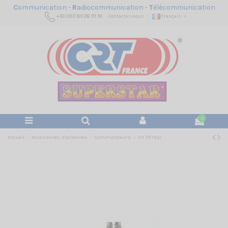
C
ommunication -
R
adiocommunication -
T
élécommunication
+33 (0)3 80 26 91 91
Contactez-nous
Français
0
Accueil
Accessoires d'antennes
Commutateurs
V3 ZETAGI