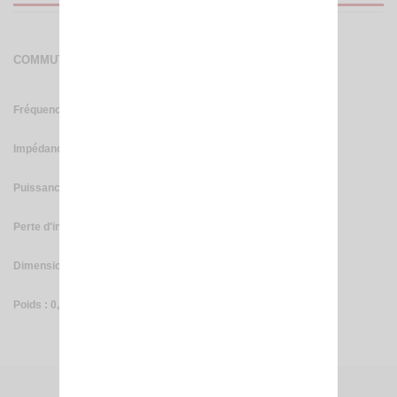
COMMUTATEUR D'ANTENNES 3 POSITIONS
Fréquence : 0 / 500 Mhz
Impédance : 50 Ohm
Puissance max : 2 KW SSB
Perte d'insertion : 0,2 dB à 500 Mhz
Dimension : 110*110*65 mm
Poids : 0,35 Kg