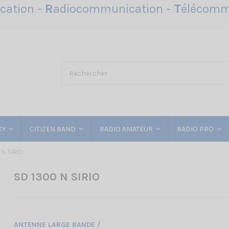
ation -
R
adiocommunication -
T
élécomm
KY
CITIZEN BAND
RADIO AMATEUR
RADIO PRO
 N SIRIO
SD 1300 N SIRIO
ANTENNE LARGE BANDE /