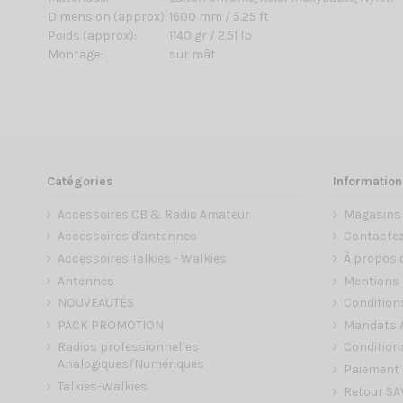
Dimension (approx):
1600 mm / 5.25 ft
Poids (approx):
1140 gr / 2.51 lb
Montage:
sur mât
Catégories
Information
Accessoires CB & Radio Amateur
Magasins
Accessoires d'antennes
Contacte
Accessoires Talkies - Walkies
À propos 
Antennes
Mentions 
NOUVEAUTÉS
Condition
PACK PROMOTION
Mandats A
Radios professionnelles
Conditions
Analogiques/Numériques
Paiement 
Talkies-Walkies
Retour SA