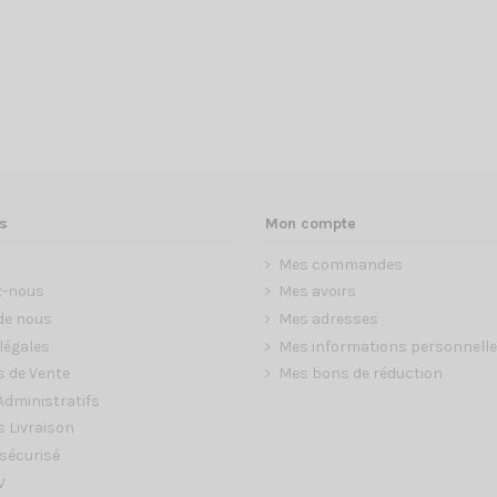
s
Mon compte
Mes commandes
z-nous
Mes avoirs
de nous
Mes adresses
légales
Mes informations personnell
s de Vente
Mes bons de réduction
dministratifs
 Livraison
sécurisé
V