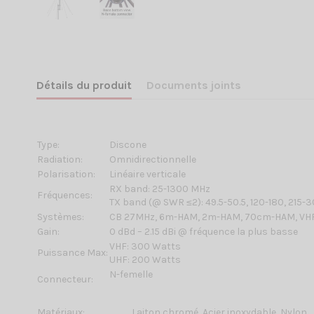
Détails du produit
Documents joints
Type:
Discone
Radiation:
Omnidirectionnelle
Polarisation:
Linéaire verticale
RX band: 25-1300 MHz
Fréquences:
TX band (@ SWR ≤2): 49.5-50.5, 120-180, 215-3
Systèmes:
CB 27MHz, 6m-HAM, 2m-HAM, 70cm-HAM, VHF A
Gain:
0 dBd – 2.15 dBi @ fréquence la plus basse
VHF: 300 Watts
Puissance Max:
UHF: 200 Watts
N-femelle
Connecteur:
Matériaux:
Laiton chromé, Acier inoxydable, Nylon