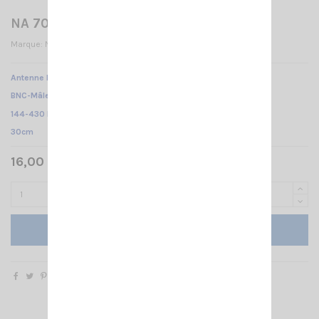
NA 702 BNC-M
Marque:
NAGOYA
Antenne NA 702B NAGOYA /
BNC-Mâle /
144-430 MHz /
30cm
16,00 € TTC
Ajouter au panier