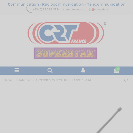
C
ommunication -
R
adiocommunication -
T
élécommunication
+33 (0)3 80 26 91 91
Contactez-nous
Français
0
Accueil
Antennes
ANTENNES POUR TALKY
NA 702 BNC-M