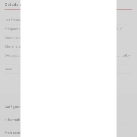
Détails du produit
Référence
AN 000630
Fréquences
144-430 MHz - Bibande UHF/VHF
Connectique
BNC Mâle
Dimensions
30 cm
Description
Antenne portable NAGOYA pour talky
walky.
Gain
2.15 dBi
Catégories
Informations
Mon compte