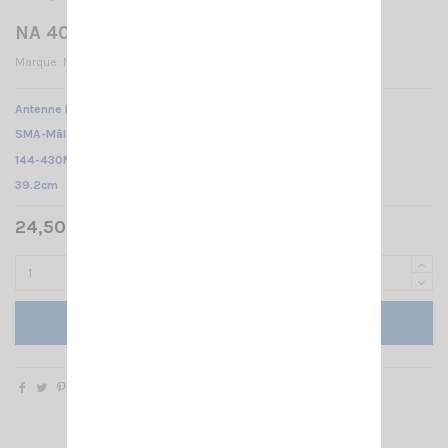
NA 403 SMA-M
Marque:
NAGOYA
Antenne NA-403 NAGOYA /
SMA-Mâle /
144-430Mhz
/
39.2cm
24,50 € TTC
Ajouter au panier