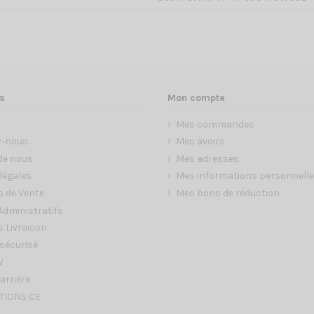
s
Mon compte
Mes commandes
z-nous
Mes avoirs
de nous
Mes adresses
légales
Mes informations personnell
s de Vente
Mes bons de réduction
dministratifs
 Livraison
sécurisé
V
arrière
TIONS CE