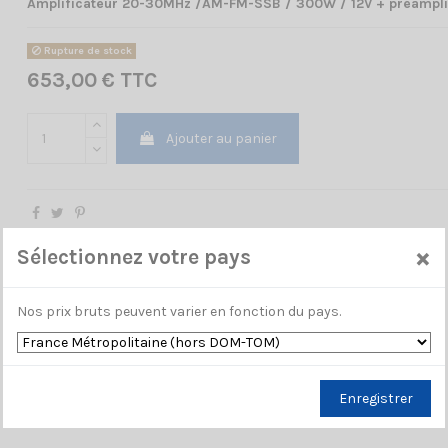
Amplificateur 20-30MHz /AM-FM-SSB / 300W / 12V + préampli
Rupture de stock
653,00 € TTC
Ajouter au panier
×
Sélectionnez votre pays
Nos prix bruts peuvent varier en fonction du pays.
Enregistrer