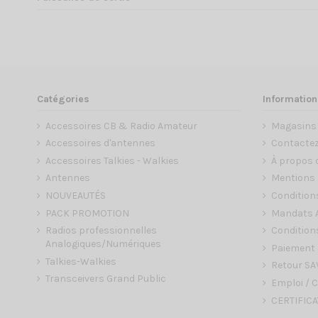
Catégories
Information
Accessoires CB & Radio Amateur
Magasins
Accessoires d'antennes
Contacte
Accessoires Talkies - Walkies
À propos 
Antennes
Mentions 
NOUVEAUTÉS
Condition
PACK PROMOTION
Mandats A
Radios professionnelles
Conditions
Analogiques/Numériques
Paiement 
Talkies-Walkies
Retour SA
Transceivers Grand Public
Emploi / C
CERTIFICA