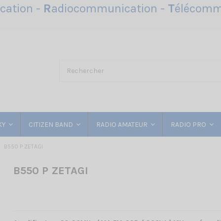
ation -
R
adiocommunication -
T
élécomm
KY
CITIZEN BAND
RADIO AMATEUR
RADIO PRO
B550 P ZETAGI
B550 P ZETAGI