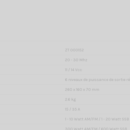
ZT 000152
20 - 30 Mhz
11 / 14 Vcc
6 niveaux de puissance de sortie r
260 x 160 x 70 mm
2.6 kg
15 / 35 A
1 - 10 Watt AM/FM / 1 - 20 Watt SSB
300 Watt AM/FM / 600 Watt SSB