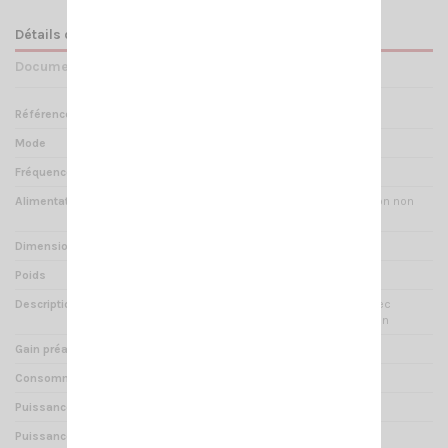
Détails du produit
Documents joints
Référence
RE 000050
Mode
AM / FM / SSB / CW
Fréquences
1.8 - 30 MHz
Alimentation
13.8 VDC (câble d'alimentation non
fourni)
Dimensions
170 x 295 x 62 mm
Poids
1.6 kg
Description
Amplificateur d'émission avec
préamplificateur de réception
Gain préampli
26 dB
Consommation
35 A
Puissance d'entrée
1-10 W AM/FM/SSB/CW
Puissance de sortie
230 W