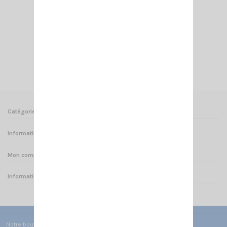
CONNECTEUR ALIM AMPLI RM
11,00 €
Ajouter au panier
Voir
Catégories
Informations
Mon compte
Informations sur votre boutique
Notre boutique utilise des cookies de fonctionnement pour