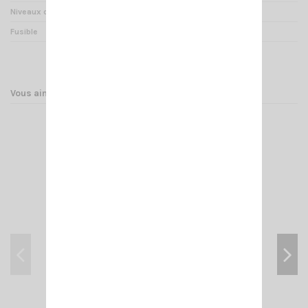
Niveaux de puissance
6
Fusible
3 x 12 A
Vous aimerez aussi