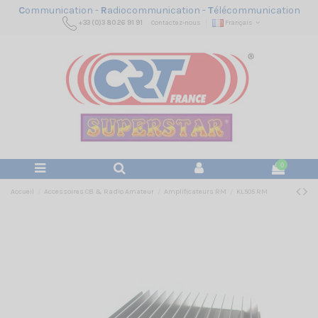
C
ommunication -
R
adiocommunication -
T
élécommunication
+33 (0)3 80 26 91 91
Contactez-nous
Français
0
Accueil
Accessoires CB & Radio Amateur
Amplificateurs RM
KL505 RM