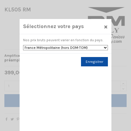
KL505 RM
×
Sélectionnez votre pays
Nos prix bruts peuvent varier en fonction du pays.
1.8-30MHz / AM-FM-SSB / 230W / 12V +
Amplificateur
préamplificateur 26dB
Enregistrer
399,00 € TTC
Ajouter au panier