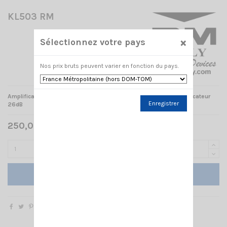
KL503 RM
×
Sélectionnez votre pays
Nos prix bruts peuvent varier en fonction du pays.
Amplificateur
25-30MHz / AM-FM-SSB / 300W / 12V
+ préamplificateur
Enregistrer
26dB
250,00 € TTC
Ajouter au panier