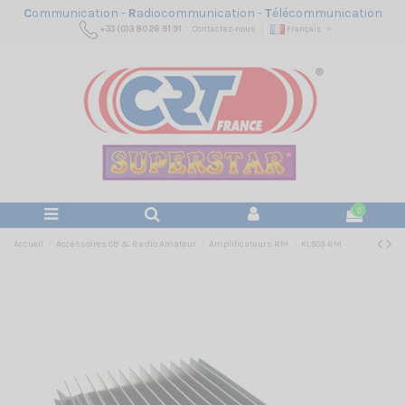
C
ommunication -
R
adiocommunication -
T
élécommunication
+33 (0)3 80 26 91 91
Contactez-nous
Français
0
Accueil
Accessoires CB & Radio Amateur
Amplificateurs RM
KL503 RM