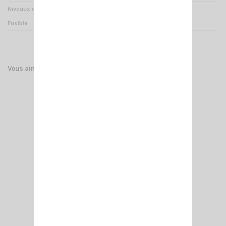
Niveaux de puissance
6
Fusible
3 x 10 A
Vous aimerez aussi