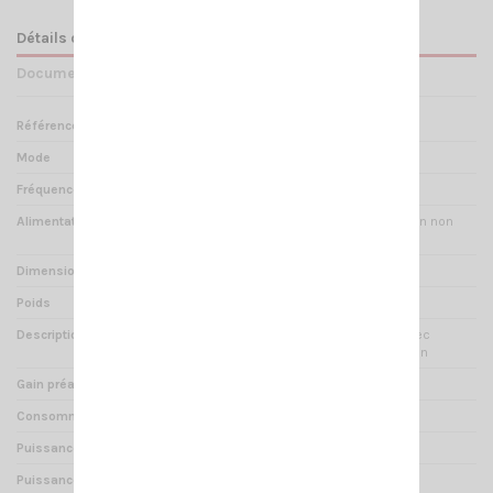
Détails du produit
Documents joints
Référence
RE 000065
Mode
AM / FM / SSB / CW
Fréquences
21 - 30 MHz
Alimentation
13.8 Vcc (câble d'alimentation non
fourni)
Dimensions
300 x 190 x 67 mm
Poids
2.050 Kg
Description
Amplificateur d'émission avec
préamplificateur de réception
Gain préampli
26dB
Consommation
32 A
Puissance d'entrée
1-6 W AM/FM/SSB/CW
Puissance de sortie
300W