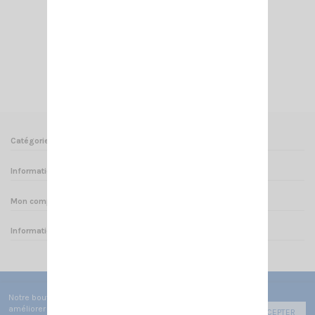
KIT CABLE D'ALIMENTATION RM -6mm²
22,00 €
Ajouter au panier
Voir
Catégories
Informations
Mon compte
Informations sur votre boutique
Notre boutique utilise des cookies de fonctionnement pour
améliorer votre expérience utilisateur afin de vous faire
ACCEPTER