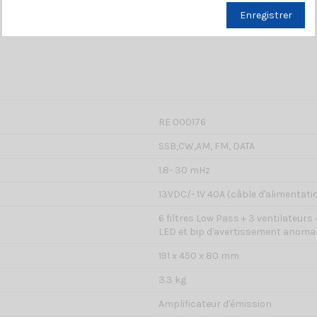
Enregistrer
RE 000176
SSB,CW,AM, FM, DATA
1.8- 30 mHz
13VDC/- 1V 40A (câble d'alimentati
6 filtres Low Pass + 3 ventilateur
LED et bip d'avertissement anomal
191 x 450 x 80 mm
3.3 kg
Amplificateur d'émission