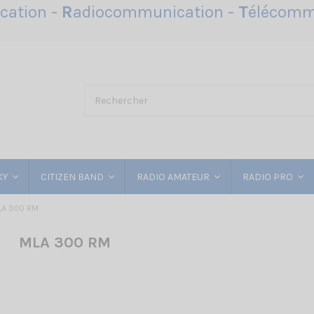
ation -
R
adiocommunication -
T
élécomm
KY
CITIZEN BAND
RADIO AMATEUR
RADIO PRO
LA 300 RM
MLA 300 RM