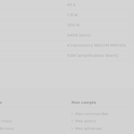
40 A
1-15 W
300 W
1x40A (Auto)
4 transistors MACOM MRF455
50W (amplificateur éteint)
s
Mon compte
Mes commandes
z-nous
Mes avoirs
de nous
Mes adresses