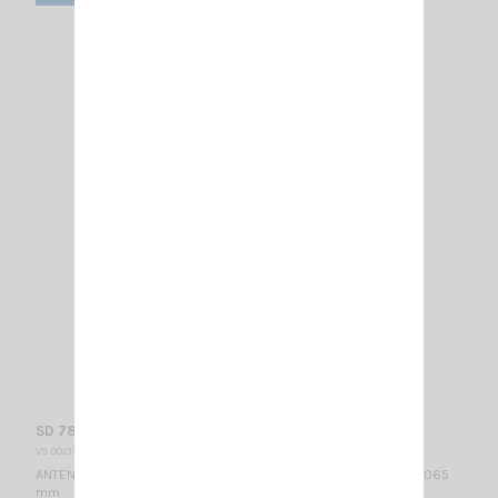
SD 78 SIRIO
VS 002135
ANTENNE FIXE VHF 78...88 MHz / 1/2 λ / 1.85 dBd - 4 dBi / 1675 x 1065
mm