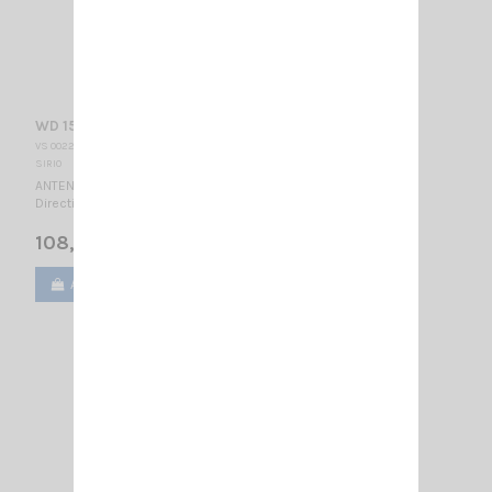
WD 155-N SIRIO
VS 002280
SIRIO
ANTENNE DIRECTIVE VHF - LARGE BANDE 155...175 MHz / 1/2 λ -
Directionnelle / 730 x 835 mm
108,00 €
Ajouter au panier
Voir