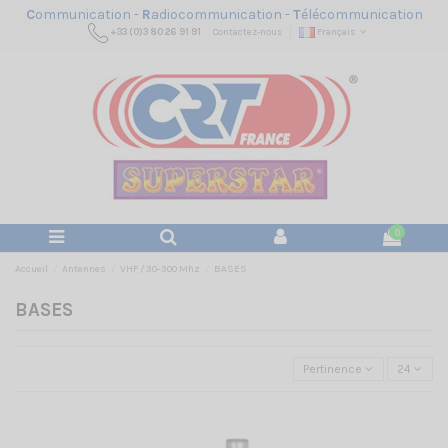
C
ommunication -
R
adiocommunication -
T
élécommunication
+33 (0)3 80 26 91 91
Contactez-nous
Français
0
Accueil
Antennes
VHF / 30-300 Mhz
BASES
BASES
Pertinence
24