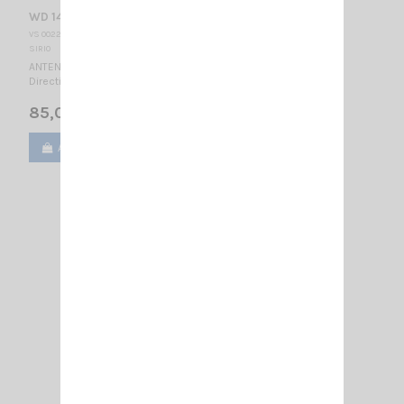
WD 140-N SIRIO
VS 002275
SIRIO
ANTENNE DIRECTIVE VHF - LARGE BANDE 140...160 MHz / 1/2 λ -
Directionnelle / 730 x 915 mm
85,00 €
Ajouter au panier
Voir