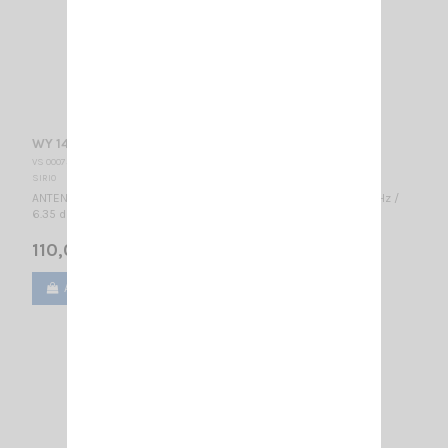
WY 140-4N SIRIO
VS 000750
SIRIO
ANTENNE DIRECTIVE VHF 4 éléments - LARGE BANDE 140...160 MHz /
6.35 dBd – 8.5 dBi / 1600 x 1085 mm
110,00 €
Ajouter au panier
Voir