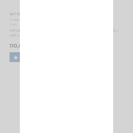
WY 140-3N SIRIO
VS 000740
SIRIO
ANTENNE DIRECTIVE VHF 3 éléments - LARGE BANDE 140...160 MHz /
4.85 dBd – 7 dBi / 990 x 1110 mm
110,00 €
Ajouter au panier
Voir