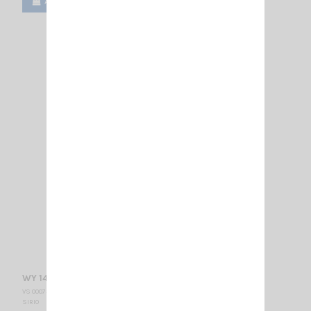
Ajouter au panier
Voir
WY 140-2N SIRIO
VS 000730
SIRIO