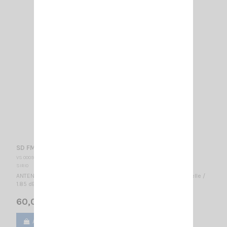
SD FM DIPOLE 87-194 MHz
VS 000925
SIRIO
ANTENNE FIXE VHF 87...194 MHz LONG BOOM / 1/2 λ - Directionnelle /
1.85 dBd - 4 dBi / 1600 x 1030 mm
60,00 €
Ajouter au panier
Voir