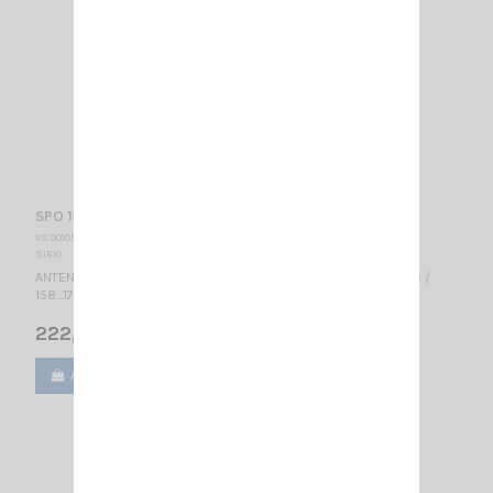
SPO 158-5 SIRIO
VS 001052
SIRIO
ANTENNE FIXE VHF - LARGE BANDE PROFESSIONNELLE Colinéaire /
158...175 MHz / 3 dBd – 5.15 dBi / 2590 mm
222,00 €
Ajouter au panier
Voir