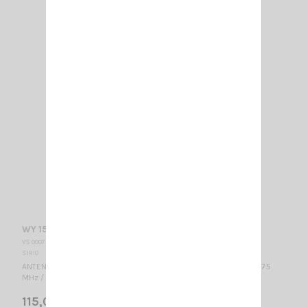
WY 155-2N SIRIO
VS 000735
SIRIO
ANTENNE DIRECTIONNELLE VHF 2 éléments - LARGE BANDE 155...175
MHz / 3.05 dBd – 5.2 dBi / 740 x 955 mm
115,00 €