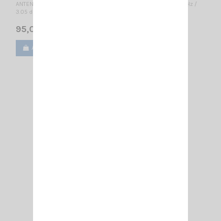
ANTENNE DIRECTIVE VHF 2 éléments - LARGE BANDE 140...160 MHz /
3.05 dBd – 5.2 dBi / 740 x 1110 mm
95,00 €
Ajouter au panier
Voir