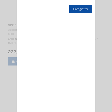
Enregistrer
SPO 150-5 SIRIO
VS 001051
SIRIO
ANTENNE FIXE VHF - LARGE BANDE PROFESSIONNELLE Colinéaire /
150...165 MHz / 3 dBd – 5.15 dBi / 2740 mm
222,00 €
Ajouter au panier
Voir