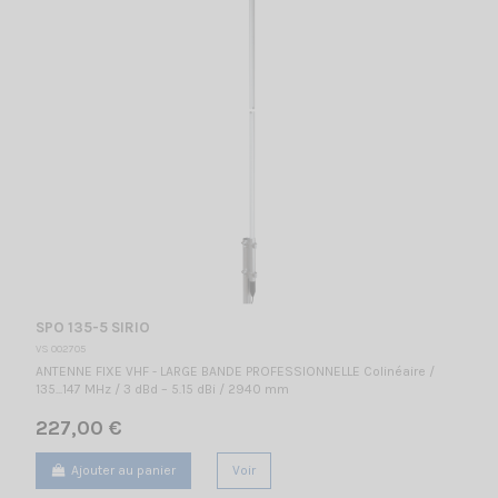
SPO 135-5 SIRIO
VS 002705
ANTENNE FIXE VHF - LARGE BANDE PROFESSIONNELLE Colinéaire /
135...147 MHz / 3 dBd – 5.15 dBi / 2940 mm
227,00 €
Ajouter au panier
Voir