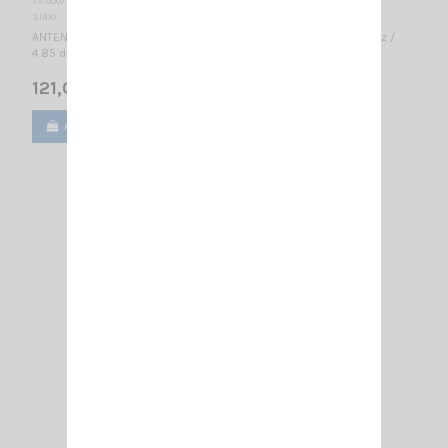
VS 000745
SIRIO
ANTENNE DIRECTIVE VHF 3 éléments - LARGE BANDE 155...175 MHz /
4.85 dBd – 7 dBi / 990 x 985 mm
121,00 €
Ajouter au panier
Voir