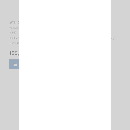
WY 155-4N SIRIO
VS 000755
SIRIO
ANTENNE DIRECTIVE VHF 4 éléments - LARGE BANDE 155...175 MHz /
6.35 dBd – 8.5 dBi / 1600 x 1085 mm
159,00 €
Ajouter au panier
Voir