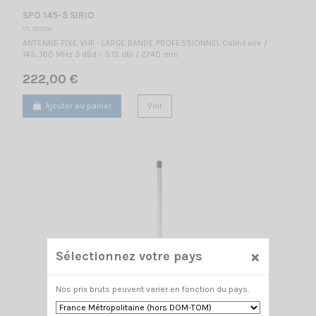
SPO 145-5 SIRIO
VS 001056
ANTENNE FIXE VHF - LARGE BANDE PROFESSIONNEL Colinéaire /
145...160 MHz 3 dBd – 5.15 dBi / 2740 mm
222,00 €
Ajouter au panier
Voir
×
Sélectionnez votre pays
Nos prix bruts peuvent varier en fonction du pays.