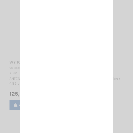
WY 108-3N SIRIO
VS 002875
SIRIO
ANTENNE DIRECTIVE VHF 3 éléments - 108...137 MHz Bande Aviation /
4.85 dBd - 7 dBi / 1400 x 910 mm
125,00 €
Ajouter au panier
Voir