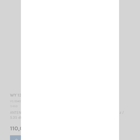
WY 136-4N SIRIO
VS 004075
SIRIO
ANTENNE DIRECTIVE VHF 4 éléments - LARGE BANDE 136...174 MHz /
5.35 dBd – 7.5 dBi / 1600 x 1120 mm
110,00 €