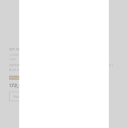
WY 155-6N SIRIO
VS 000765
SIRIO
ANTENNE DIRECTIVE VHF 6 éléments - LARGE BANDE 155...175 MHz /
8.35 dBd – 10.5 dBi / 2010 x 985 mm
Rupture de stock
172,00 €
Voir
1
2
3