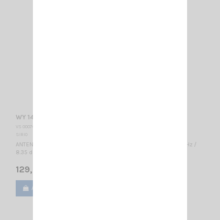
WY 140-6N SIRIO
VS 000760
SIRIO
ANTENNE DIRECTIVE VHF 6 éléments - LARGE BANDE 140...160 MHz /
8.35 dBd – 10.5 dBi / 2010 x 1085 mm
129,00 €
Ajouter au panier
Voir